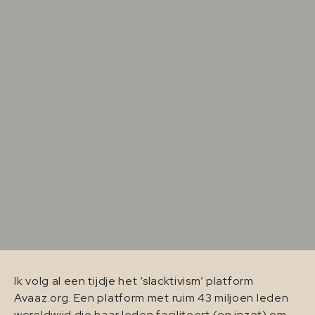
Ik volg al een tijdje het ‘slacktivism’ platform
Avaaz.org. Een platform met ruim 43 miljoen leden
wereldwijd die haar leden faciliteert (en inzet) om