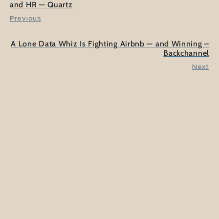
and HR — Quartz
Previous
A Lone Data Whiz Is Fighting Airbnb — and Winning –
Backchannel
Next
Martijn Arets
Martijn is onafhankelijk platform expert en
onderzoekt en duidt in zijn rol als
'professional outsider' de ontwikkeling van de