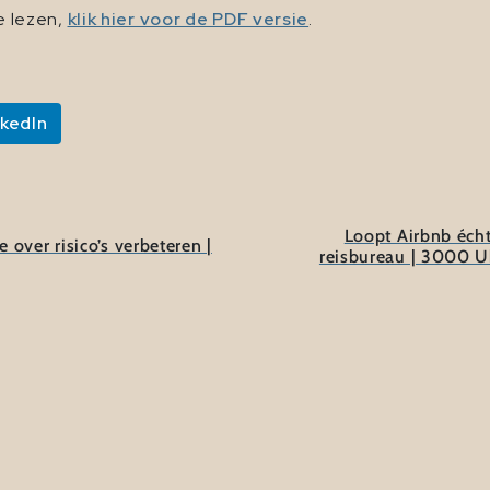
te lezen,
klik hier voor de PDF versie
.
nkedIn
Loopt Airbnb écht
ver risico’s verbeteren |
reisbureau | 3000 Ub
 platform expert en onderzoekt en duidt in zijn rol als 'pr