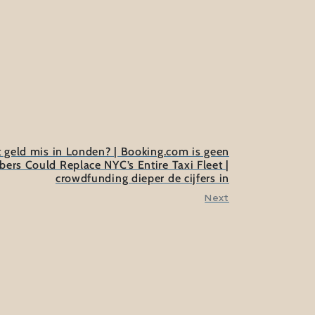
 geld mis in Londen? | Booking.com is geen
ers Could Replace NYC’s Entire Taxi Fleet |
crowdfunding dieper de cijfers in
Next
ofessional outsider' de ontwikkeling van