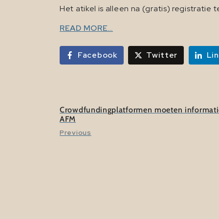
Het atikel is alleen na (gratis) registratie 
READ MORE…
Facebook
Twitter
Li
Crowdfundingplatformen moeten informatie o
AFM
Previous
Martijn Arets
Martijn is onafhankelijk