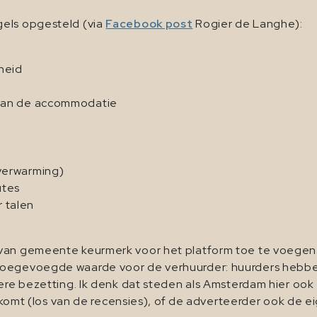
gels opgesteld (via
Facebook post
Rogier de Langhe):
kheid
s van de accommodatie
 verwarming)
utes
r talen
van gemeente keurmerk voor het platform toe te voegen. 
toegevoegde waarde voor de verhuurder: huurders hebbe
tere bezetting. Ik denk dat steden als Amsterdam hier oo
s komt (los van de recensies), of de adverteerder ook de ei