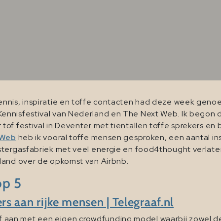
nnis, inspiratie en toffe contacten had deze week genoe
Kennisfestival van Nederland en The Next Web. Ik begon
 tof festival in Deventer met tientallen toffe sprekers en
 Web
heb ik vooral toffe mensen gesproken, een aantal i
stergasfabriek met veel energie en food4thought verlaten
sland over de opkomst van Airbnb.
op 5
 aan rijke mensen | Telegraaf.nl
aan met een eigen crowdfunding model waarbij zowel de 