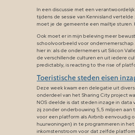
In een discussie met een verantwoordeli
tijdens de sessie van Kennisland vertelde 
moet je de gemeente een mailtje sturen. H
Ook moet er in mijn beleving meer bewustwo
schoolvoorbeeld voor ondernemerschap. Z
hier in: als de ondernemers uit Silicon V
de verschillende culturen en uit iedere cult
predictably, is reacting to the rise of pla
Toeristische steden eisen inza
Deze week kwam een delegatie uit diverse
onderdeel van het Sharing City project w
NOS deelde is dat steden inzage in data
zij zonder onderbouwing 5,5 miljoen aan to
voor een platform als Airbnb eenvoudig 
huurwoningen) in te programmeren in het p
inkomstenstroom voor dat zelfde platform z