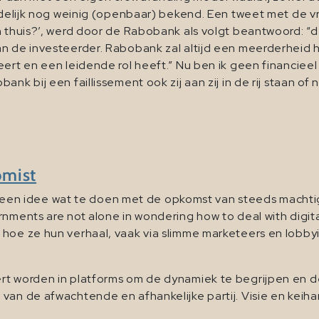
oudelijk nog weinig (openbaar) bekend. Een tweet met de v
 thuis?’, werd door de Rabobank als volgt beantwoord: “de 
n de investeerder. Rabobank zal altijd een meerderheid h
ert en een leidende rol heeft.” Nu ben ik geen financieel 
ank bij een faillissement ook zij aan zij in de rij staan 
omist
n idee wat te doen met de opkomst van steeds machtige
rnments are not alone in wondering how to deal with digit
 hoe ze hun verhaal, vaak via slimme marketeers en lobby
rt worden in platforms om de dynamiek te begrijpen en de
van de afwachtende en afhankelijke partij. Visie en keihar