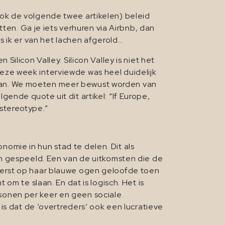
ok de volgende twee artikelen) beleid
ten. Ga je iets verhuren via Airbnb, dan
 ik er van het lachen afgerold…
licon Valley. Silicon Valley is niet het
ze week interviewde was heel duidelijk
ij van. We moeten meer bewust worden van
lgende quote uit dit artikel: “If Europe,
 stereotype.”
mie in hun stad te delen. Dit als
en gespeeld. Een van de uitkomsten die de
eerst op haar blauwe ogen geloofde toen
om te slaan. En dat is logisch. Het is
sonen per keer en geen sociale
is dat de ‘overtreders’ ook een lucratieve