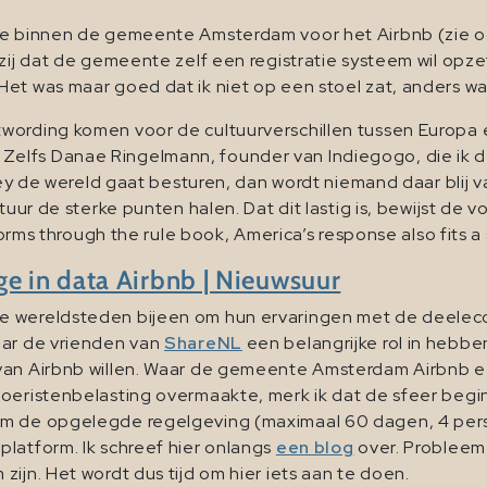
jke binnen de gemeente Amsterdam voor het Airbnb (zie o
zij dat de gemeente zelf een registratie systeem wil opzet
et was maar goed dat ik niet op een stoel zat, anders was
rding komen voor de cultuurverschillen tussen Europa en Si
elfs Danae Ringelmann, founder van Indiegogo, die ik de
alley de wereld gaat besturen, dan wordt niemand daar bl
uur de sterke punten halen. Dat dit lastig is, bewijst de vo
tforms through the rule book, America’s response also fits a
ge in data Airbnb | Nieuwsuur
 wereldsteden bijeen om hun ervaringen met de deelecono
aar de vrienden van
ShareNL
een belangrijke rol in hebb
 van Airbnb willen. Waar de gemeente Amsterdam Airbnb 
eristenbelasting overmaakte, merk ik dat de sfeer begint 
om de opgelegde regelgeving (maximaal 60 dagen, 4 per
latform. Ik schreef hier onlangs
een blog
over. Probleem 
ijn. Het wordt dus tijd om hier iets aan te doen.