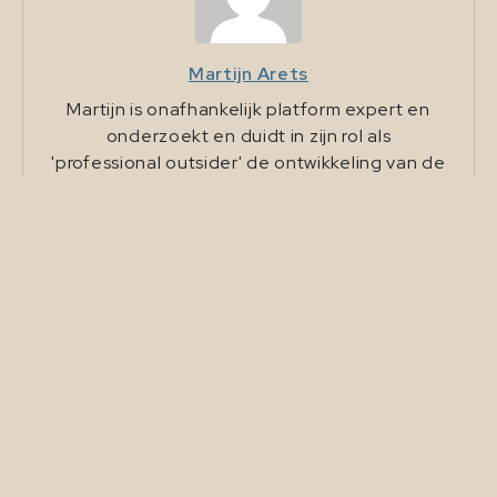
Martijn Arets
Martijn is onafhankelijk platform expert en
onderzoekt en duidt in zijn rol als
'professional outsider' de ontwikkeling van de
platformeconomie. Als bruggenbouwer
brengt hij de verschillende stakeholders in
het debat samen.
Recommended Posts