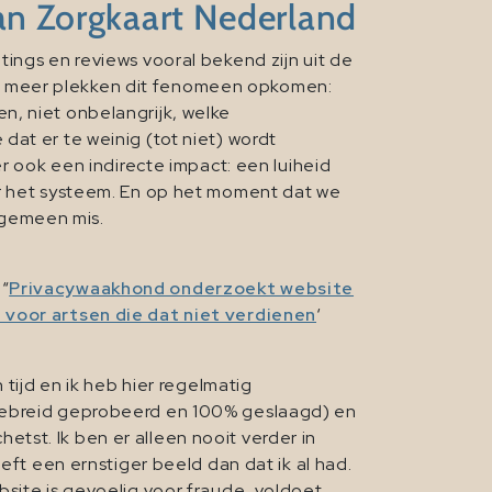
van Zorgkaart Nederland
ings en reviews vooral bekend zijn uit de
s meer plekken dit fenomeen opkomen:
 en, niet onbelangrijk, welke
at er te weinig (tot niet) wordt
r ook een indirecte impact: een luiheid
or het systeem. En op het moment dat we
lgemeen mis.
 “
Privacywaakhond onderzoekt website
 voor artsen die dat niet verdienen
‘
tijd en ik heb hier regelmatig
tgebreid geprobeerd en 100% geslaagd) en
tst. Ik ben er alleen nooit verder in
eft een ernstiger beeld dan dat ik al had.
bsite is gevoelig voor fraude, voldoet