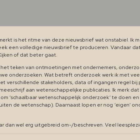
kt is het ritme van deze nieuwsbrief wat onstabiel. Ik me
 week een volledige nieuwsbrief te produceren. Vandaar da
ijken of dat beter gaat.
in het teken van ontmoetingen met ondernemers, onderzoe
uwe onderzoeken. Wat betreft onderzoek werk ik met vee
verschillende stakeholders, data of ingangen regel bij p
schrijf aan wetenschappelijke publicaties. Ik merk dat hie
is om ‘schaalbaar wetenschappelijk onderzoek’ te doen en
buiten de wetenschap). Daarnaast lopen er nog ‘eigen’ 
ar dan wel erg uitgebreid om-/beschreven. Veel leesplezi