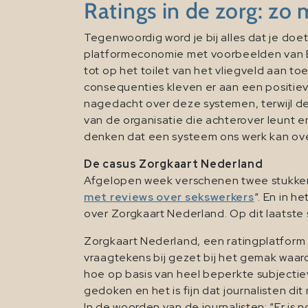
Ratings in de zorg: zo
Tegenwoordig word je bij alles dat je doe
platformeconomie met voorbeelden van B
tot op het toilet van het vliegveld aan toe.
consequenties kleven er aan een positieve
nagedacht over deze systemen, terwijl de i
van de organisatie die achterover leunt 
denken dat een systeem ons werk kan ove
De casus Zorgkaart Nederland
Afgelopen week verschenen twee stukken o
met reviews over sekswerkers
“. En in h
over Zorgkaart Nederland. Op dit laatste s
Zorgkaart Nederland, een ratingplatform vo
vraagtekens bij gezet bij het gemak waa
hoe op basis van heel beperkte subjectie
gedoken en het is fijn dat journalisten di
In de woorden van de journalisten: “Er is