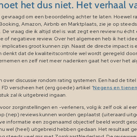
 moet het dus niet. Het verhaal 
t gevraagd om een beoordeling achter te laten. Hoewel rat
ooking, Amazon, Airbnb en Marktplaats, zie je op steed
 De vraag die ik altijd stel is: wat zegt een review nu écht
 of negatieve review. Over het algemeen heb ik het idee d
mplicaties groot kunnen zijn. Naast de directe impact is e
en denkt dat de kwaliteitscontrole wel wordt geregeld do
rnemen en zelf niet meer nadenken gaat het over het a
ver discussie rondom rating systemen. Een had de titel
et FD verscheen het (erg goede) artikel ‘
Negens en tienen
tuk zal ik uitgebreid ingaan.
or zorginstellingen en -verleners, volg ik zelf ook al een 
rop (nep) reviews kunnen worden geplaatst (uiteraard ui
ve informatie een zogenaamd objectief beeld wordt gesche
t nu wel (heel) uitgebreid hebben gedaan. Het resultaat ge
 nog steeds veel mis met ZorgkaartNederland. De reviewwe