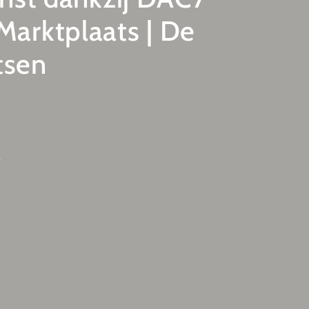
Marktplaats | De
tsen
f