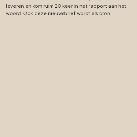
leveren en kom ruim 20 keer in het rapport aan het
woord. Ook deze nieuwsbrief wordt als bron
aangehaald.
Het rapport geeft een goed en gewogen inzicht in
de variabelen rondom platformwerk: de kansen en
bedreigingen/kanttekeningen.
“Er gebeurt veel op de arbeidsmarkt.
Ontwikkelingen als technologisering, flexibilisering
en de vergrijzing bepalen niet alleen hoeveel werk
er is, maar beïnvloeden ook de kwaliteit van werk. In
het project ‘De veranderende wereld van werk’
onderzoekt het Sociaal en Cultureel Planbureau
hoe de arbeidsmarkt verandert en wat voor
gevolgen dit kan hebben voor de kwaliteit van ons
werk. Het SCP start deze serie met een studie naar
de kwaliteit van werk binnen de
‘platformeconomie’.”