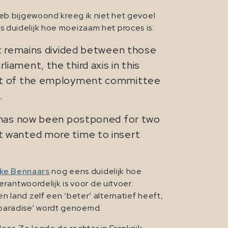
heb bijgewoond kreeg ik niet het gevoel
 duidelijk hoe moeizaam het proces is:
it remains divided between those
ament, the third axis in this
port of the employment committee
.
at has now been postponed for two
t wanted more time to insert
ke Bennaars
nog eens duidelijk hoe
erantwoordelijk is voor de uitvoer.
 land zelf een ‘beter’ alternatief heeft,
rs paradise’ wordt genoemd.