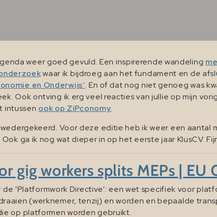
enda weer goed gevuld. Een inspirerende wandeling
me
onderzoek
waar ik bijdroeg aan het fundament en de afsl
onomie en Onderwijs’
. En of dat nog niet genoeg was kw
k. Ook ontving ik erg veel reacties van jullie op mijn vori
at intussen
ook op ZiPconomy
.
 wedergekeerd. Voor deze editie heb ik weer een aantal 
Ook ga ik nog wat dieper in op het eerste jaar KlusCV. Fi
or gig workers splits MEPs | EU
r de ‘Platformwork Directive’: een wet specifiek voor plat
raaien (werknemer, tenzij) en worden en bepaalde transp
ie op platformen worden gebruikt.