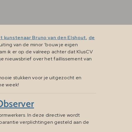
t kunstenaar Bruno van den Elshout
,
de
uiting van de minor ‘bouw je eigen
am ik er op de valreep achter dat KlusCV
ge nieuwsbrief over het faillissement van
mooie stukken voor je uitgezocht en
jne week!
 Observer
formwerkers. In deze directive wordt
arantie verplichtingen gesteld aan de