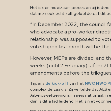
Het is een moeizaam proces en bij iedere 
dat men ook echt zelf geloofde dat dit o
“In December 2022, the council fa
who advocate a pro-worker directiv
relationship, was supposed to vo
voted upon last month will be the i
However, MEPs are divided, and th
weeks (until 2 February), after 
amendments before the trilogues
Tijdens
de kick-off
van het
NWO NWO Pl
complex de zaak is. Zij vertelde dat ALS e
Arbeidswetgeving is immers nationaal, nie
dan is dit altijd leidend. Het is niet voo