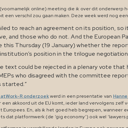
(voornamelijk online) meeting die ik over dit onderwerp 
oit een verschil zou gaan maken. Deze week werd nog eens
iled to reach an agreement on its position, so 
e, and those who do not. And the European Parli
te this Thursday (19 January) whether the re
nstitution’s position in the trilogue negotiation
e text could be rejected in a plenary vote th
71 MEPs who disagreed with the committee repor
 started.”
atWork-R onderzoek
werd in een presentatie van
Hanne
r een akkoord uit de EU komt, ieder land vervolgens zelf v
t Europees. En, als ik het goed heb begrepen, wanneer een
r niets dat platformwerk (de ‘gig economy’) ook wel ‘lawye