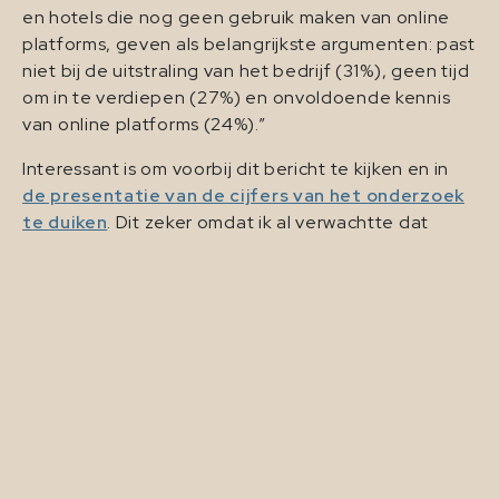
en hotels die nog geen gebruik maken van online
platforms, geven als belangrijkste argumenten: past
niet bij de uitstraling van het bedrijf (31%), geen tijd
om in te verdiepen (27%) en onvoldoende kennis
van online platforms (24%).”
Interessant is om voorbij dit bericht te kijken en in
de presentatie van de cijfers van het onderzoek
te duiken
. Dit zeker omdat ik al verwachtte dat
retailen hotels heel andere cijfers zouden vertonen,
aangezien een retailer ook spontane bezoekers
kan hebben, terwijl je niet snel toevallig een hotel
binnenloopt om te gaan slapen….
Een aantal bevindingen bij hotels:
Hotels maken gemiddeld van 5,7 verschillende
platformen gebruik om hun kamers te
verhuren;
Er wordt nog niet heel veel gedaan met het