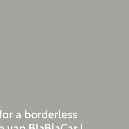
 for a borderless
e van BlaBlaCar |