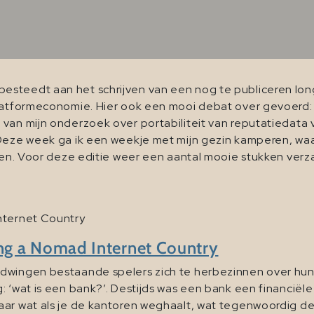
esteedt aan het schrijven van een nog te publiceren lo
platformeconomie. Hier ook een mooi debat over gevoerd:
 van mijn onderzoek over portabiliteit van reputatiedata
. Deze week ga ik een weekje met mijn gezin kamperen, 
llen. Voor deze editie weer een aantal mooie stukken ver
nternet Country
ng a Nomad Internet Country
dwingen bestaande spelers zich te herbezinnen over hun 
 ‘wat is een bank?’. Destijds was een bank een financiële 
r wat als je de kantoren weghaalt, wat tegenwoordig de real