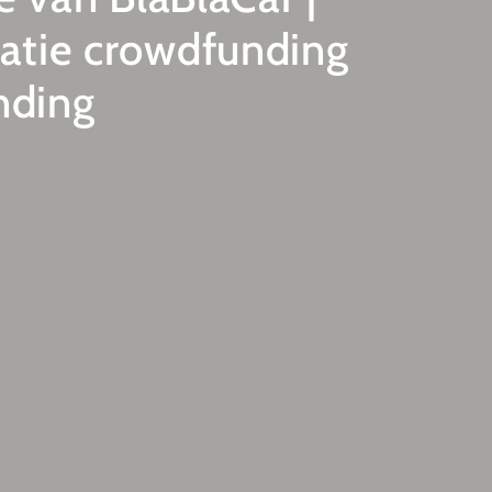
atie crowdfunding
nding