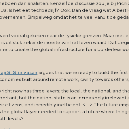
bben dan analisten. Eenzelfde discussie zou je bij Picni
Ja. Is het eet techbedrijf? Ook. Dan de vraag wat Albert He
 overnemen. Simpelweg omdat het te veel vanuit de gedac
werd vooral gekeken naar de fysieke grenzen. Maar met ee
is dit stuk zeker de moeite van het lezen waard. Dat begi
me to create the global infrastructure for a borderless wor
aji S. Srinivasan
argues that we’re ready to build the first
onomies built around remote work, civility towards others,
ts right now has three layers: the local, the national, and t
mportant, but the nation-state is an increasingly irrelevan
 citizens, and incredibly inefficient. <….> The future emph
s the global layer needed to support a future where thing
oth levels?