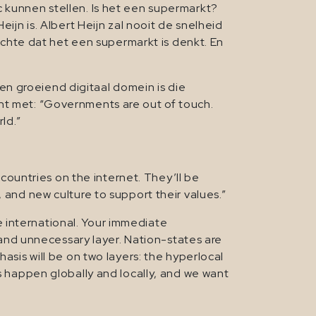
c kunnen stellen. Is het een supermarkt?
ijn is. Albert Heijn zal nooit de snelheid
hte dat het een supermarkt is denkt. En
n groeiend digitaal domein is die
nt met: “Governments are out of touch.
ld.”
 countries on the internet. They’ll be
 and new culture to support their values.”
he international. Your immediate
t and unnecessary layer. Nation-states are
asis will be on two layers: the hyperlocal
s happen globally and locally, and we want