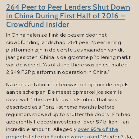
264 Peer to Peer Lenders Shut Down
in China During First Half of 2016 –
Crowdfund Insider
In China halen ze flink de bezem door het
crowdfunding landschap: 264 peer2peer lening
platformen zijn in de eerste zes maanden van dit
jaar gesloten. China is de grootste p2p lening markt
van de wereld: “As of June there was an estimated
2,349 P2P platforms in operation in China.”
Na een aantal incidenten was het tijd om de regels
aan te scherpen. De meest opmerkelijke scam is
deze wel: “The best known is Ezubao that was
described as a Ponzi-scheme months before
regulators showed up to shutter the doors. Ezubao
apparently fleeced investors of over $7 billion – an
incredible amount. Allegedly
over 95% of the
projects listed in Ezubao were faked
.” Pardon? Ja,