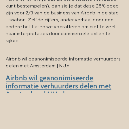
kunt bestempelen), dan zie je dat deze 28% goed
zijn voor 2/3 van de business van Airbnb in de stad
Lissabon. Zelfde cijfers, ander verhaal door een
andere bril. Laten we vooral leren om niet te veel
naar interpretaties door commerciële brillen te
kijken…
Airbnb wil geanonimiseerde informatie verhuurders
delen met Amsterdam | NU.nl
Airbnb wil geanonimiseerde
informatie verhuurders delen met
Amsterdam | NU.nl
Even dit artikel aan de top5 toegevoegd (waarmee
het dus een top6 is…) “Airbnb wil samenwerken met
Nederlandse gemeenten om illegale
vakantieverhuur van huizen aan te pakken, maar het