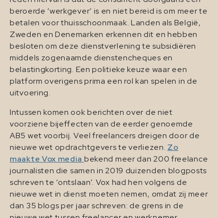
beroerde ‘werkgever’ is en niet bereid is om meer te
betalen voor thuisschoonmaak. Landen als België,
Zweden en Denemarken erkennen dit en hebben
besloten om deze dienstverlening te subsidiëren
middels zogenaamde dienstencheques en
belastingkorting. Een politieke keuze waar een
platform overigens prima een rol kan spelen in de
uitvoering.
Intussen komen ook berichten over de niet
voorziene bijeffecten van de eerder genoemde
AB5 wet voorbij. Veel freelancers dreigen door de
nieuwe wet opdrachtgevers te verliezen.
Zo
maakte Vox media
bekend meer dan 200 freelance
journalisten die samen in 2019 duizenden blogposts
schreven te ‘ontslaan’. Vox had hen volgens de
nieuwe wet in dienst moeten nemen, omdat zij meer
dan 35 blogs per jaar schreven: de grens in de
nieuwe wet tussen freelancer en werknemer.