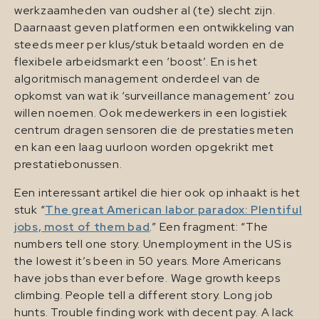
werkzaamheden van oudsher al (te) slecht zijn.
Daarnaast geven platformen een ontwikkeling van
steeds meer per klus/stuk betaald worden en de
flexibele arbeidsmarkt een ‘boost’. En is het
algoritmisch management onderdeel van de
opkomst van wat ik ‘surveillance management’ zou
willen noemen. Ook medewerkers in een logistiek
centrum dragen sensoren die de prestaties meten
en kan een laag uurloon worden opgekrikt met
prestatiebonussen.
Een interessant artikel die hier ook op inhaakt is het
stuk “
The great American labor paradox: Plentiful
jobs, most of them bad
.” Een fragment: “The
numbers tell one story. Unemployment in the US is
the lowest it’s been in 50 years. More Americans
have jobs than ever before. Wage growth keeps
climbing. People tell a different story. Long job
hunts. Trouble finding work with decent pay. A lack