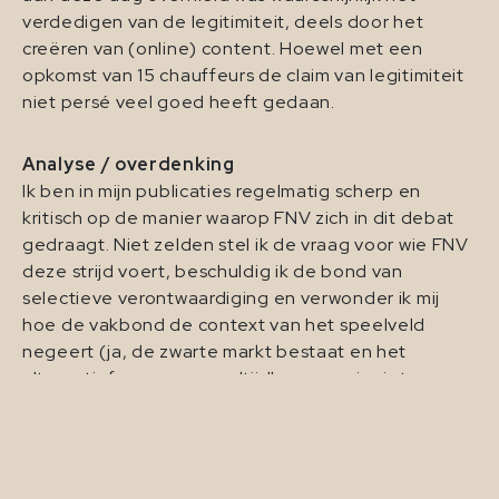
verdedigen van de legitimiteit, deels door het
creëren van (online) content. Hoewel met een
opkomst van 15 chauffeurs de claim van legitimiteit
niet persé veel goed heeft gedaan.
Analyse / overdenking
Ik ben in mijn publicaties regelmatig scherp en
kritisch op de manier waarop FNV zich in dit debat
gedraagt. Niet zelden stel ik de vraag voor wie FNV
deze strijd voert, beschuldig ik de bond van
selectieve verontwaardiging en verwonder ik mij
hoe de vakbond de context van het speelveld
negeert (ja, de zwarte markt bestaat en het
alternatief voor een maaltijdbezorger is niet een
goed betaalde baan met zekerheden) en daarmee
de echte vragen (laat staan oplossingen) voor een
toekomstbestendige arbeidsmarkt te vaak naast
zich neerlegt. Ook de manier waarop FNV het