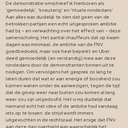
De demonstratie omschreef ik hierboven als
‘gemoedelijk’, ‘kneuterig’ en ‘rituele rondedans’.
Aan alles was duidelijk te zien dat geen van de
betrokken partijen een echt uitgesproken ambitie
had bij – en verwachting over het effect van – deze
samenscholing. Het aantal chauffeurs dat op kwam
dagen was minimaal, de ambitie van de FNV
goedbedoeld, maar ook heel beperkt en Uber
deed gemoedelijk (en verstandig) mee aan deze
rondedans door de demonstranten binnen uit te
nodigen. Om vervolgens het gesprek zo lang te
laten duren dat wat er aan energie of boosheid zou
kúnnen wanen onder de aanwezigen, tegen de tijd
dat de groep weer naar buiten zou komen al lang
weer zou zijn uitgedoofd. Het is mij duidelijk dat
niemand echt het idee of de ambitie had vandaag
iets op te lossen: de strijd wordt immers
uitgevochten in de rechtszaal. Het enige dat FNV
aan deze dag overhield was waarschijnlijk het