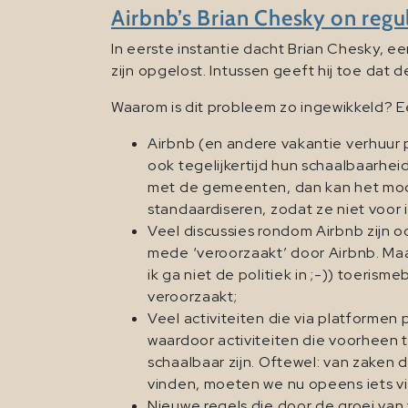
Airbnb’s Brian Chesky on regul
In eerste instantie dacht Brian Chesky, 
zijn opgelost. Intussen geeft hij toe dat 
Waarom is dit probleem zo ingewikkeld? 
Airbnb (en andere vakantie verhuur 
ook tegelijkertijd hun schaalbaarhe
met de gemeenten, dan kan het mod
standaardiseren, zodat ze niet voo
Veel discussies rondom Airbnb zijn o
mede ‘veroorzaakt’ door Airbnb. Maar
ik ga niet de politiek in ;-)) toeris
veroorzaakt;
Veel activiteiten die via platformen
waardoor activiteiten die voorheen 
schaalbaar zijn. Oftewel: van zaken
vinden, moeten we nu opeens iets vind
Nieuwe regels die door de groei va