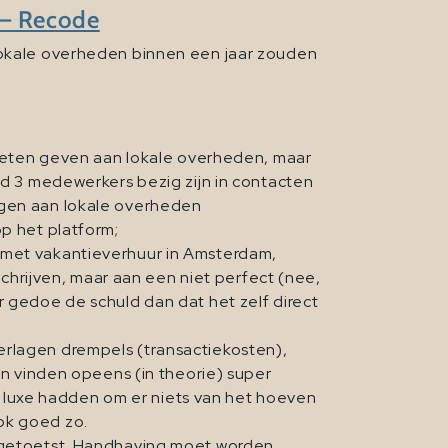
t – Recode
 lokale overheden binnen een jaar zouden
moeten geven aan lokale overheden, maar
d 3 medewerkers bezig zijn in contacten
gen aan lokale overheden
p het platform;
en met vakantieverhuur in Amsterdam,
chrijven, maar aan een niet perfect (nee,
eer gedoe de schuld dan dat het zelf direct
 verlagen drempels (transactiekosten),
n vinden opeens (in theorie) super
e luxe hadden om er niets van het hoeven
ook goed zo.
 getoetst. Handhaving moet worden