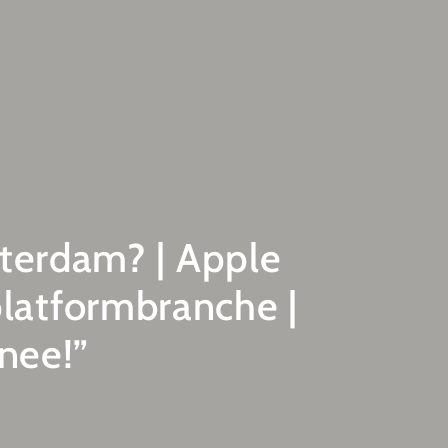
sterdam? | Apple
platformbranche |
nee!”