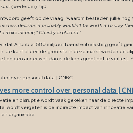
 kost (wederom): tijd.
ntwoord geeft op de vraag: ‘waarom besteden jullie nog t
a business decision it probably wouldn’t be worth it to stay the
 to make income,” Chesky explained.”
n dat Airbnb al 500 miljoen toeristenbelasting geeft gein
 in. Je kunt alleen de grootste in deze markt worden en bl
t en een ander wel, dan is de kans groot dat je verliest.
ontrol over personal data | CNBC
gives more control over personal data | C
atie en disruptie wordt vaak gekeken naar de directe imp
l wordt vergeten is de indirecte impact van innovatie van 
en organisatie.