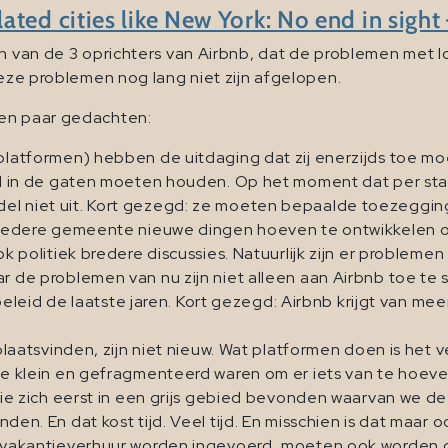
ated cities like New York: No end in sigh
een van de 3 oprichters van Airbnb, dat de problemen met
deze problemen nog lang niet zijn afgelopen.
Een paar gedachten:
platformen) hebben de uitdaging dat zij enerzijds toe 
id in de gaten moeten houden. Op het moment dat per sta
el niet uit. Kort gezegd: ze moeten bepaalde toezeggin
r iedere gemeente nieuwe dingen hoeven te ontwikkelen o
ok politiek bredere discussies. Natuurlijk zijn er problem
 de problemen van nu zijn niet alleen aan Airbnb toe te s
mebeleid de laatste jaren. Kort gezegd: Airbnb krijgt van m
 plaatsvinden, zijn niet nieuw. Wat platformen doen is het
te klein en gefragmenteerd waren om er iets van te hoeve
 die zich eerst in een grijs gebied bevonden waarvan we d
en. En dat kost tijd. Veel tijd. En misschien is dat maar 
n vakantieverhuur worden ingevoerd, moeten ook worden