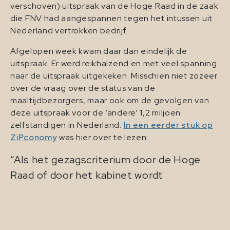
verschoven) uitspraak van de Hoge Raad in de zaak
die FNV had aangespannen tegen het intussen uit
Nederland vertrokken bedrijf.
Afgelopen week kwam daar dan eindelijk de
uitspraak. Er werd reikhalzend en met veel spanning
naar de uitspraak uitgekeken. Misschien niet zozeer
over de vraag over de status van de
maaltijdbezorgers, maar ook om de gevolgen van
deze uitspraak voor de ‘andere’ 1,2 miljoen
zelfstandigen in Nederland.
In een eerder stuk op
ZiPconomy
was hier over te lezen:
“Als het gezagscriterium door de Hoge
Raad of door het kabinet wordt
verduidelijkt, zullen de 1,2 miljoen zzp’ers in
Nederland en hun opdrachtgevers hun
arbeidsrelatie opnieuw moeten