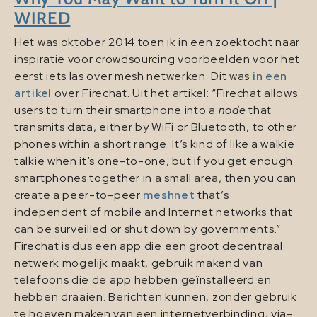
WIRED
Het was oktober 2014 toen ik in een zoektocht naar
inspiratie voor crowdsourcing voorbeelden voor het
eerst iets las over mesh netwerken. Dit was
in een
artikel
over Firechat. Uit het artikel: “Firechat allows
users to turn their smartphone into a
node
that
transmits data, either by WiFi or Bluetooth, to other
phones within a short range. It’s kind of like a walkie
talkie when it’s one-to-one, but if you get enough
smartphones together in a small area, then you can
create a peer-to-peer
meshnet
that’s
independent of mobile and Internet networks that
can be surveilled or shut down by governments.”
Firechat is dus een app die een groot decentraal
netwerk mogelijk maakt, gebruik makend van
telefoons die de app hebben geïnstalleerd en
hebben draaien. Berichten kunnen, zonder gebruik
te hoeven maken van een internetverbinding, via-