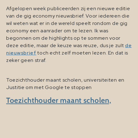
Afgelopen week publiceerden zij een nieuwe editie
van de gig economy nieuwsbrief. Voor iedereen die
wil weten wat er in de wereld speelt rondom de gig
economy een aanrader om te lezen. Ik was
begonnen om de highlights op te sommen voor
deze editie, maar de keuze was reuze, dus je zult
de
nieuwsbrief
toch echt zelf moeten lezen. En dat is
zeker geen straf.
Toezichthouder maant scholen, universiteiten en
Justitie om met Google te stoppen
Toezichthouder maant scholen,
universiteiten en Justitie om met
Google te stoppen
De discussie over de afhankelijkheid van het
onderwijs van een (heel) klein aantal grote