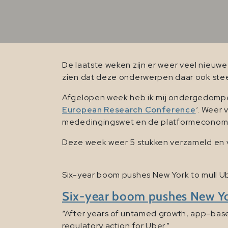
De laatste weken zijn er weer veel nieuw
zien dat deze onderwerpen daar ook ste
Afgelopen week heb ik mij ondergedompeld
European Research Conference
‘. Weer
mededingingswet en de platformeconomie. 
Deze week weer 5 stukken verzameld en v
Six-year boom pushes New York to mull Ube
Six-year boom pushes New York
“After years of untamed growth, app-based 
regulatory action for Uber.”