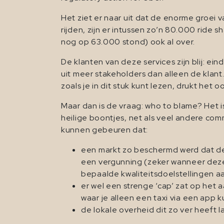
Het ziet er naar uit dat de enorme groei va
rijden, zijn er intussen zo’n 80.000 ride 
nog op 63.000 stond) ook al over.
De klanten van deze services zijn blij: ei
uit meer stakeholders dan alleen de klant.
zoals je in dit stuk kunt lezen, drukt het
Maar dan is de vraag: who to blame? Het is 
heilige boontjes, net als veel andere com
kunnen gebeuren dat:
een markt zo beschermd werd dat dez
een vergunning (zeker wanneer deze z
bepaalde kwaliteitsdoelstellingen aan
er wel een strenge ‘cap’ zat op het
waar je alleen een taxi via een app 
de lokale overheid dit zo ver heeft 