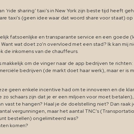
n ‘ride sharing’ taxi’s in New York zijn beste tijd heeft g
share taxi’s (geen idee waar dat woord share voor staat) op
ndelijk fatsoenlijke en transparante service en een goede (l
 Want wat doet zo’n overvloed met een stad? Ik kan mij nie
 ook de inkomens van de chauffeurs.
makkelijk om de vinger naar de app bedrijven te richten: o.
merciële bedrijven (de markt doet haar werk), maar er is
e geen enkele incentive had om te innoveren en de klant
o schaars zijn dat je er een miljoen voor moet betalen),
 vast te hangen? Haal je de doelstelling niet? Dan raak je
 aantal vergunningen, maar het aantal TNC’s (Transportat
kunt bestellen) ongelimiteerd was?
laten komen?