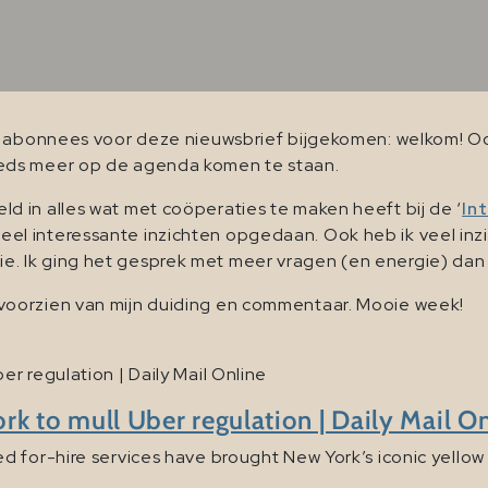
e abonnees voor deze nieuwsbrief bijgekomen: welkom! Ook
eds meer op de agenda komen te staan.
 in alles wat met coöperaties te maken heeft bij de ‘
In
 veel interessante inzichten opgedaan. Ook heb ik veel in
Ik ging het gesprek met meer vragen (en energie) dan dat 
oorzien van mijn duiding en commentaar. Mooie week!
r regulation | Daily Mail Online
 to mull Uber regulation | Daily Mail On
for-hire services have brought New York’s iconic yellow c