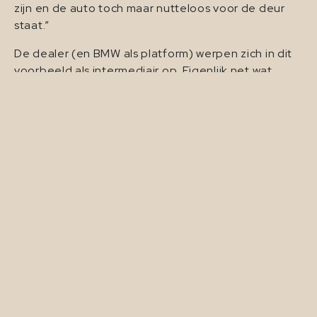
zijn en de auto toch maar nutteloos voor de deur
staat.”
De dealer (en BMW als platform) werpen zich in dit
voorbeeld als intermediair op. Eigenlijk net wat
bedrijven als
IamBnB
doen voor Airbnb: drempels
wegnemen voor mensen om hun bezittingen
(tijdens afwezigheid) efficiënter te benutten.
Interessante bijkomstigheid hierbij is dat dit voor
zowel de dealers als BMW een manier zou kunnen
zijn om het klantcontact te behouden. Want als je
dat eenmaal kwijt bent (en dat is bijvoorbeeld in de
hotel markt al gebeurd met o.a. Booking.com), dan
is het leven opeens een stuk minder ontspannen als
ondernemer.
Zo stuurt je smartphone je levensverhaal – De
Correspondent