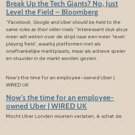
Break Up the Tech Giants? No, Just
Level the Field – Bloomberg
“Facebook, Google and Uber should be held to the
same rules as their older rivals.”
Interessant stuk als je
meer wilt weten over de strijd naar een meer ‘level
playing field’, waarbij platformen niet als
onafhankelijke marktplaats, maar als actieve speler
en stuurder in de markt worden gezien.
Now’s the time for an employee-owned Uber |
WIRED UK
Now’s the time for an employee-
owned Uber | WIRED UK
Mocht Uber Londen moeten verlaten, ik schat de
kans dat dit echt zal gebeuren overigens bijzonder
klein in, dan is het altijd interessant om te kijken naar