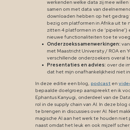
werkenden welke data zij mee willen
samen om met data van deelnemende 
downloaden hebben op het gedrag va
bezig om platformen in Afrika uit te 
zitten 4 platformen in de ‘pipeline’)
nieuwe functionaliteiten toe te voeg
Onderzoekssamenwerkingen:
vanu
met Maastricht University / ROA en 
verschillende onderzoekers overal 
Presentaties en advies:
over de im
dat het mijn onafhankelijkheid niet i
In deze editie een blog,
podcast
en
vide
bepaalde doelgroep aanspreekt en ik voor 
Ephantus Kanyugi, onderdeel van de Data 
rol in de supply chain van AI. In deze bl
te brengen in discussies over AI. Niet ma
magische AI aan het werk te houden niet p
naast omdat het leuk en ook mijzelf scher