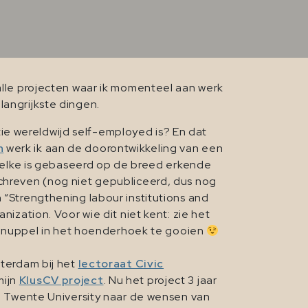
 alle projecten waar ik momenteel aan werk
langrijkste dingen.
ie wereldwijd self-employed is? En dat
n
werk ik aan de doorontwikkeling van een
welke is gebaseerd op de breed erkende
chreven (nog niet gepubliceerd, dus nog
“Strengthening labour institutions and
zation. Voor wie dit niet kent: zie het
n knuppel in het hoenderhoek te gooien
sterdam bij het
lectoraat Civic
mijn
KlusCV project
. Nu het project 3 jaar
n Twente University naar de wensen van