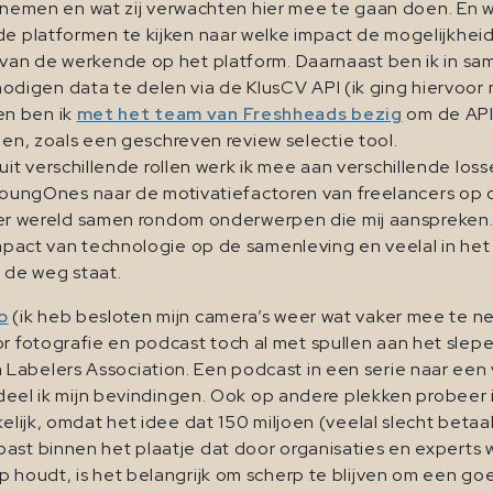
 nemen en wat zij verwachten hier mee te gaan doen. En 
platformen te kijken naar welke impact de mogelijkhei
n de werkende op het platform. Daarnaast ben ik in sa
nodigen data te delen via de KlusCV API (ik ging hiervoor 
 en ben ik
met het team van Freshheads bezig
om de API
en, zoals een geschreven review selectie tool.
it verschillende rollen werk ik mee aan verschillende l
YoungOnes naar de motivatiefactoren van freelancers op o
ter wereld samen rondom onderwerpen die mij aanspreken
pact van technologie op de samenleving en veelal in het 
n de weg staat.
o
(ik heb besloten mijn camera’s weer wat vaker mee te 
fotografie en podcast toch al met spullen aan het slepen b
Labelers Association. Een podcast in een serie naar een 
og deel ik mijn bevindingen. Ook op andere plekken probe
kkelijk, omdat het idee dat 150 miljoen (veelal slecht bet
ast binnen het plaatje dat door organisaties en experts w
p houdt, is het belangrijk om scherp te blijven om een g