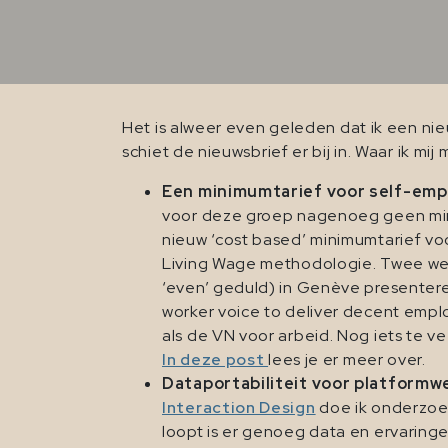
Het is alweer even geleden dat ik een nie
schiet de nieuwsbrief er bij in. Waar ik 
Een minimumtarief voor self-emp
voor deze groep nagenoeg geen min
nieuw ‘cost based’ minimumtarief vo
Living Wage methodologie. Twee wek
‘even’ geduld) in Genève presentere
worker voice to deliver decent emplo
als de VN voor arbeid. Nog iets te 
In deze post
lees je er meer over.
Dataportabiliteit voor platformw
Interaction Design
doe ik onderzoe
loopt is er genoeg data en ervaring