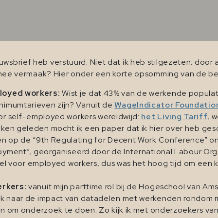
uwsbrief heb verstuurd. Niet dat ik heb stilgezeten: door
mij mee vermaak? Hier onder een korte opsomming van de be
loyed workers:
Wist je dat 43% van de werkende populat
imumtarieven zijn? Vanuit de
WageIndicator Foundatio
or self-employed workers wereldwijd:
het Living Tariff
, 
en geleden mocht ik een paper dat ik hier over heb ges
n op de “9th Regulating for Decent Work Conference” on 
yment”, georganiseerd door de International Labour Organi
veel voor employed workers, dus was het hoog tijd om ee
erkers:
vanuit mijn parttime rol bij de Hogeschool van Am
k naar de impact van datadelen met werkenden rondom 
en om onderzoek te doen. Zo kijk ik met onderzoekers va