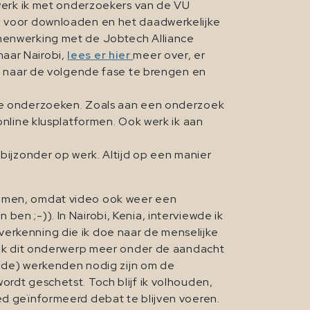
werk ik met onderzoekers van de VU
d voor downloaden en het daadwerkelijke
menwerking met de Jobtech Alliance
naar Nairobi,
lees er hier
meer over, er
 naar de volgende fase te brengen en
osse onderzoeken. Zoals aan een onderzoek
nline klusplatformen. Ook werk ik aan
.
bijzonder op werk. Altijd op een manier
nemen, omdat video ook weer een
en ;-)). In Nairobi, Kenia, interviewde ik
verkenning die ik doe naar de menselijke
er ik dit onderwerp meer onder de aandacht
aalde) werkenden nodig zijn om de
ordt geschetst. Toch blijf ik volhouden,
oed geïnformeerd debat te blijven voeren.