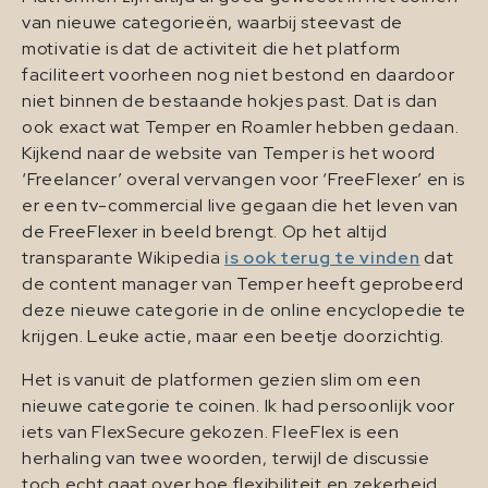
van nieuwe categorieën, waarbij steevast de
motivatie is dat de activiteit die het platform
faciliteert voorheen nog niet bestond en daardoor
niet binnen de bestaande hokjes past. Dat is dan
ook exact wat Temper en Roamler hebben gedaan.
Kijkend naar de website van Temper is het woord
‘Freelancer’ overal vervangen voor ‘FreeFlexer’ en is
er een tv-commercial live gegaan die het leven van
de FreeFlexer in beeld brengt. Op het altijd
transparante Wikipedia
is ook terug te vinden
dat
de content manager van Temper heeft geprobeerd
deze nieuwe categorie in de online encyclopedie te
krijgen. Leuke actie, maar een beetje doorzichtig.
Het is vanuit de platformen gezien slim om een
nieuwe categorie te coinen. Ik had persoonlijk voor
iets van FlexSecure gekozen. FleeFlex is een
herhaling van twee woorden, terwijl de discussie
toch echt gaat over hoe flexibiliteit en zekerheid