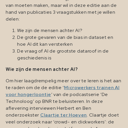
van moeten maken, maar wil in deze editie aan de
hand van publicaties 3 vraagstukken met je willen
delen:
We zijn de mensen achter AI?
De grote gevaren van de bias in dataset en
hoe AI dit kan versterken
De vraag of AI de grootste dataroof in de
geschiedenis is
Wie zijn de mensen achter AI?
Om hier laagdrempelig meer over te leren is het aan
te raden om de de editie ‘
Microwerkers trainen AI
voor hongerloontje
‘ van de podcastserie ‘De
Technoloog’ op BNR te beluisteren. In deze
aflevering interviewen Herbert en Ben
onderzoekster
Claartje ter Hoeven
. Claartje doet
veel onderzoek naar ‘crowd- en clickworkers’: de