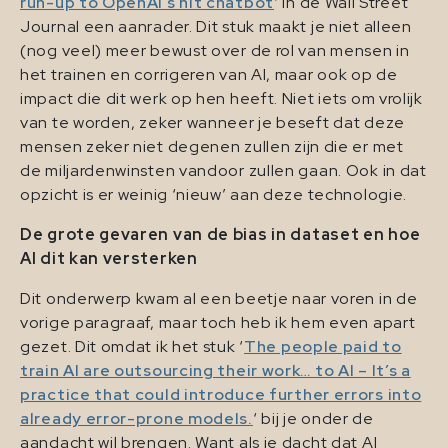
run-up to OpenAI’s hit chatbot
‘ in de Wall Street
Journal een aanrader. Dit stuk maakt je niet alleen
(nog veel) meer bewust over de rol van mensen in
het trainen en corrigeren van AI, maar ook op de
impact die dit werk op hen heeft. Niet iets om vrolijk
van te worden, zeker wanneer je beseft dat deze
mensen zeker niet degenen zullen zijn die er met
de miljardenwinsten vandoor zullen gaan. Ook in dat
opzicht is er weinig ‘nieuw’ aan deze technologie.
De grote gevaren van de bias in dataset en hoe
AI dit kan versterken
Dit onderwerp kwam al een beetje naar voren in de
vorige paragraaf, maar toch heb ik hem even apart
gezet. Dit omdat ik het stuk ‘
The people paid to
train AI are outsourcing their work… to AI – It’s a
practice that could introduce further errors into
already error-prone models.
‘ bij je onder de
aandacht wil brengen. Want als je dacht dat AI