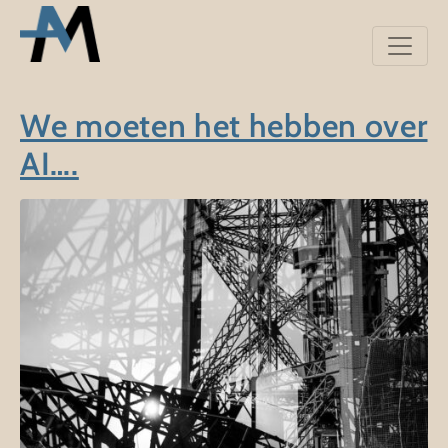
We moeten het hebben over
AI….