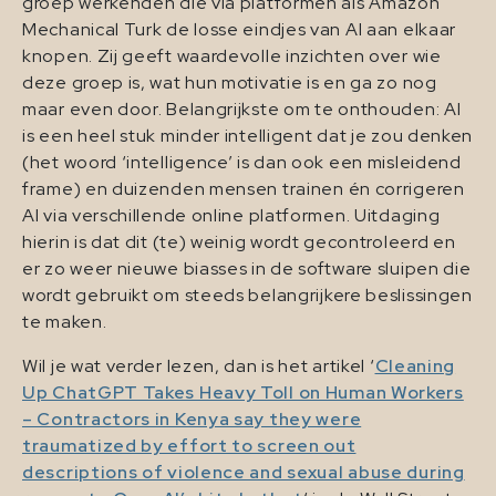
groep werkenden die via platformen als Amazon
Mechanical Turk de losse eindjes van AI aan elkaar
knopen. Zij geeft waardevolle inzichten over wie
deze groep is, wat hun motivatie is en ga zo nog
maar even door. Belangrijkste om te onthouden: AI
is een heel stuk minder intelligent dat je zou denken
(het woord ‘intelligence’ is dan ook een misleidend
frame) en duizenden mensen trainen én corrigeren
AI via verschillende online platformen. Uitdaging
hierin is dat dit (te) weinig wordt gecontroleerd en
er zo weer nieuwe biasses in de software sluipen die
wordt gebruikt om steeds belangrijkere beslissingen
te maken.
Wil je wat verder lezen, dan is het artikel ‘
Cleaning
Up ChatGPT Takes Heavy Toll on Human Workers
– Contractors in Kenya say they were
traumatized by effort to screen out
descriptions of violence and sexual abuse during